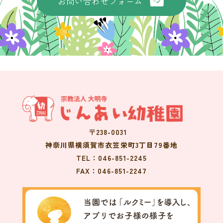
お問い合わせフォーム
す。
個人情報への不正なアクセス、または個人情報の紛
失、破壊、改ざん、漏洩等の危険に対して、予防措置
を講ずると共に、万一の発生時には速やかな是正対策
を実施します。
苦情および相談は、個人情報相談窓口へご連絡くださ
い。
個人情報管理の仕組みを継続的に見直し、改善しま
す。
当園は、個人情報保護マネジメントシステムを維持
〒238-0031
し、継続的改善を行います。
神奈川県横須賀市衣笠栄町3丁目79番地
具体的には、以下の管理・運営を行なっております。
TEL：046-851-2245
個人情報とは
FAX：046-851-2247
当園では、個人情報を以下のように定義しておりま
す。
「個人に関する情報であって、当該情報に含まれる氏
名、生年月日その他の記述または個人別に付された番