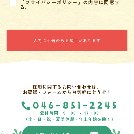
「プライバシーポリシー」の内容に同意す
だいております。当園では、それらの事業遂行の中で
る。
お預かりするお客様の個人情報ならびに業務に携わる
役員、職員、パート、契約職員（以下「従業者」とい
う。）に関する個人情報について厳正に保護すること
を社会的な責任と認識し、個人情報保護を重要な企業
入力に不備のある項目があります
活動のひとつと定め、従業者および当社の業務にかか
わるパートナー企業の従業者に対し、当園が定めた個
人情報保護方針に従い個人情報の保護に努めていただ
くように管理ならびに指導をしてまいります。個人情
報の収集、および利用・提供などの基本原則を制定
し、以下の方針を履行いたします。
採用に関するお問い合わせは、
当園のサービス事業活動に必要な個人情報取得、利用
お電話・フォームからお気軽にどうぞ！
および提供を利用目的の達成に必要な範囲内で行い、
適切に管理いたします。目的の達成に必要な範囲を超
受付時間 9：00 ～ 17：00
えた個人情報の取り扱い（以下「目的外利用」とい
（土・日・祝・夏季休暇・年末年始を除く）
う。）を行いません。
個人情報に関する法令およびその他の規範を遵守しま